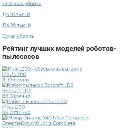
Влажная уборка
До 10 тыс. ₽
До 20 тыс. ₽
Сухая уборка
Рейтинг лучших моделей роботов-
пылесосов
iPlus L200
91
Отлично
Botcraft LDS
89
Отлично
iPlus L100
88
Отлично
DreameBot X40 Ultra Complete