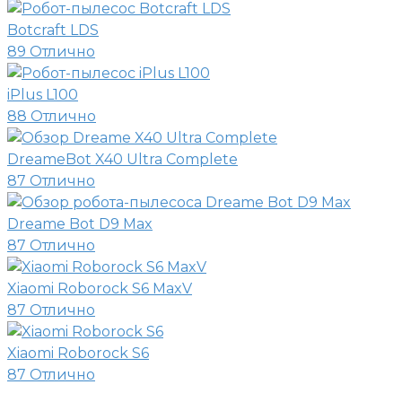
Botcraft LDS
89
Отлично
iPlus L100
88
Отлично
DreameBot X40 Ultra Complete
87
Отлично
Dreame Bot D9 Max
87
Отлично
Xiaomi Roborock S6 MaxV
87
Отлично
Xiaomi Roborock S6
87
Отлично