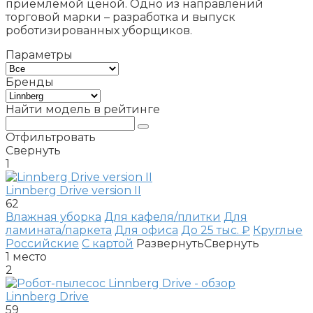
приемлемой ценой. Одно из направлений
торговой марки – разработка и выпуск
роботизированных уборщиков.
Параметры
Бренды
Найти модель в рейтинге
Отфильтровать
Свернуть
1
Linnberg Drive version II
62
Влажная уборка
Для кафеля/плитки
Для
ламината/паркета
Для офиса
До 25 тыс. ₽
Круглые
Российские
С картой
Развернуть
Свернуть
1
место
2
Linnberg Drive
59