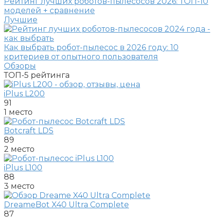
Рейтинг лучших роботов-пылесосов 2026: ТОП-10
моделей + сравнение
Лучшие
Как выбрать робот-пылесос в 2026 году: 10
критериев от опытного пользователя
Обзоры
ТОП-5
рейтинга
iPlus L200
91
1 место
Botcraft LDS
89
2 место
iPlus L100
88
3 место
DreameBot X40 Ultra Complete
87