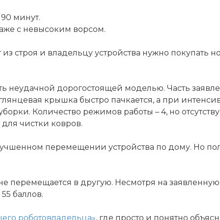
90 минут.
аже с невысоким ворсом.
з строя и владельцу устройства нужно покупать н
звать неудачной дорогостоящей моделью. Часть зая
 глянцевая крышка быстро пачкается, а при интенс
орки. Количество режимов работы – 4, но отсутству
для чистки ковров.
учшенном перемещении устройства по дому. Но поль
 не перемещается в другую. Несмотря на заявленную
55 баллов.
щего роботовладельца»
, где просто и понятно объяс