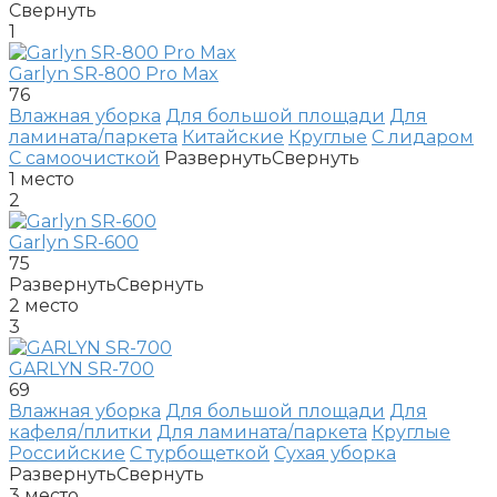
Свернуть
1
Garlyn SR-800 Pro Max
76
Влажная уборка
Для большой площади
Для
ламината/паркета
Китайские
Круглые
С лидаром
С самоочисткой
Развернуть
Свернуть
1
место
2
Garlyn SR-600
75
Развернуть
Свернуть
2
место
3
GARLYN SR-700
69
Влажная уборка
Для большой площади
Для
кафеля/плитки
Для ламината/паркета
Круглые
Российские
С турбощеткой
Сухая уборка
Развернуть
Свернуть
3
место