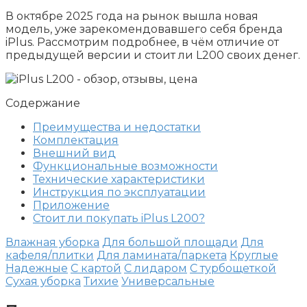
В октябре 2025 года на рынок вышла новая
модель, уже зарекомендовавшего себя бренда
iPlus. Рассмотрим подробнее, в чём отличие от
предыдущей версии и стоит ли L200 своих денег.
Содержание
Преимущества и недостатки
Комплектация
Внешний вид
Функциональные возможности
Технические характеристики
Инструкция по эксплуатации
Приложение
Стоит ли покупать iPlus L200?
Влажная уборка
Для большой площади
Для
кафеля/плитки
Для ламината/паркета
Круглые
Надежные
С картой
С лидаром
С турбощеткой
Сухая уборка
Тихие
Универсальные