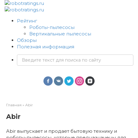
Перейти
к
контенту
Рейтинг
Роботы-пылесосы
Вертикальные пылесосы
Обзоры
Полезная информация
Поиск:
Главная
»
Abir
Abir
Abir выпускает и продает бытовую технику и
роботы-пылесосы, которые предназначены для