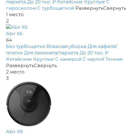
паркета
До 20 тыс. ₽
Китайские
Круглые
С
гироскопом
С турбощеткой
Развернуть
Свернуть
1
место
2
Abir X6
64
Без турбощетки
Влажная уборка
Для кафеля/
плитки
Для ламината/паркета
До 20 тыс. ₽
Китайские
Круглые
С камерой
С картой
Тонкие
Развернуть
Свернуть
2
место
3
Abir X8