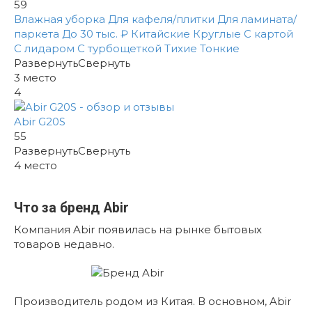
59
Влажная уборка
Для кафеля/плитки
Для ламината/
паркета
До 30 тыс. ₽
Китайские
Круглые
С картой
С лидаром
С турбощеткой
Тихие
Тонкие
Развернуть
Свернуть
3
место
4
Abir G20S
55
Развернуть
Свернуть
4
место
Что за бренд Abir
Компания Abir появилась на рынке бытовых
товаров недавно.
Производитель родом из Китая. В основном, Abir