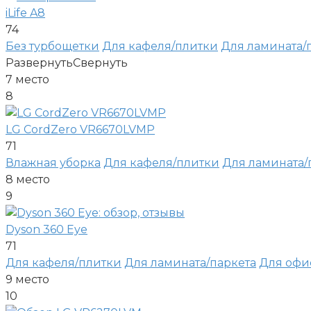
iLife A8
74
Без турбощетки
Для кафеля/плитки
Для ламината/
Развернуть
Свернуть
7
место
8
LG CordZero VR6670LVMP
71
Влажная уборка
Для кафеля/плитки
Для ламината/
8
место
9
Dyson 360 Eye
71
Для кафеля/плитки
Для ламината/паркета
Для офи
9
место
10