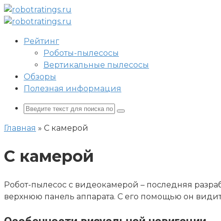
Перейти
к
контенту
Рейтинг
Роботы-пылесосы
Вертикальные пылесосы
Обзоры
Полезная информация
Поиск:
Главная
»
С камерой
С камерой
Робот-пылесос с видеокамерой – последняя разра
верхнюю панель аппарата. С его помощью он видит