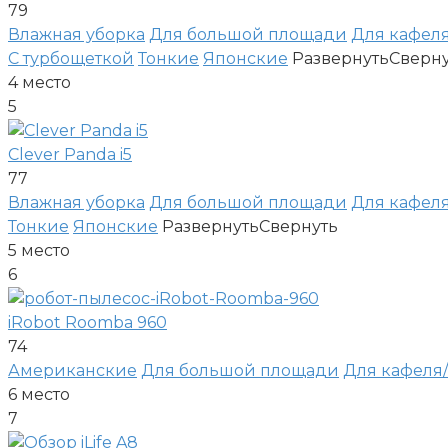
79
Влажная уборка
Для большой площади
Для кафел
С турбощеткой
Тонкие
Японские
Развернуть
Сверн
4
место
5
Clever Panda i5
77
Влажная уборка
Для большой площади
Для кафел
Тонкие
Японские
Развернуть
Свернуть
5
место
6
iRobot Roomba 960
74
Американские
Для большой площади
Для кафеля
6
место
7