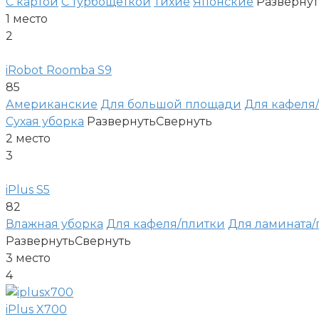
С картой
С турбощеткой
Тихие
Японские
Развернут
1
место
2
iRobot Roomba S9
85
Американские
Для большой площади
Для кафеля
Сухая уборка
Развернуть
Свернуть
2
место
3
iPlus S5
82
Влажная уборка
Для кафеля/плитки
Для ламината/
Развернуть
Свернуть
3
место
4
iPlus X700