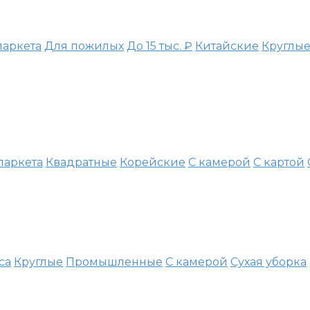
паркета
Для пожилых
До 15 тыс. ₽
Китайские
Круглы
паркета
Квадратные
Корейские
С камерой
С картой
са
Круглые
Промышленные
С камерой
Сухая уборка