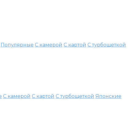
Популярные
С камерой
С картой
С турбощеткой
е
С камерой
С картой
С турбощеткой
Японские