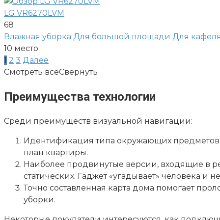
LG VR6270LVM
68
Влажная уборка
Для большой площади
Для кафел
10
место
Пагинация
1
2
3
Далее
записей
Смотреть все
Свернуть
Преимущества технологии
Среди преимуществ визуальной навигации:
Идентификация типа окружающих предметов. 
план квартиры.
Наиболее продвинутые версии, входящие в р
статических. Гаджет «угадывает» человека и не
Точно составленная карта дома помогает про
уборки.
Некоторые покупатели интересуются, как подключи