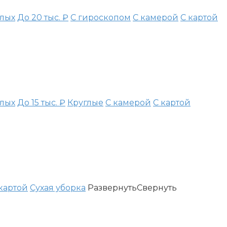
лых
До 20 тыс. ₽
С гироскопом
С камерой
С картой
лых
До 15 тыс. ₽
Круглые
С камерой
С картой
картой
Сухая уборка
Развернуть
Свернуть