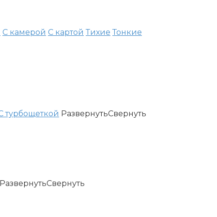
е
С камерой
С картой
Тихие
Тонкие
С турбощеткой
Развернуть
Свернуть
Развернуть
Свернуть