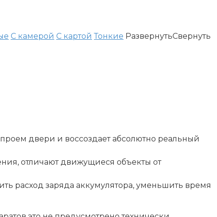
ые
С камерой
С картой
Тонкие
Развернуть
Свернуть
проем двери и воссоздает абсолютно реальный
ния, отличают движущиеся объекты от
ить расход заряда аккумулятора, уменьшить время
аратов это не предусмотрено технически.