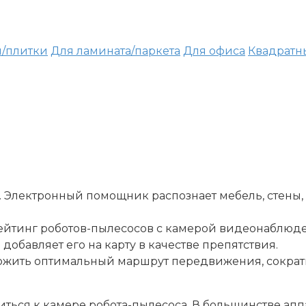
я/плитки
Для ламината/паркета
Для офиса
Квадратн
Электронный помощник распознает мебель, стены, 
ейтинг роботов-пылесосов с камерой видеонаблюде
 добавляет его на карту в качестве препятствия.
ложить оптимальный маршрут передвижения, сократ
ться к камере робота-пылесоса. В большинстве апп