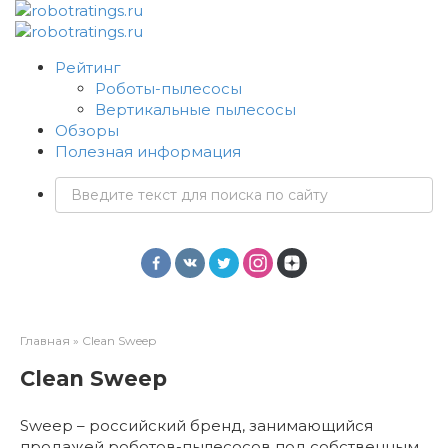
Перейти
к
контенту
Рейтинг
Роботы-пылесосы
Вертикальные пылесосы
Обзоры
Полезная информация
Поиск:
Главная
»
Clean Sweep
Clean Sweep
Sweep – российский бренд, занимающийся
продажей роботов-пылесосов под собственным