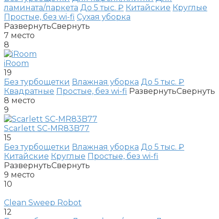
ламината/паркета
До 5 тыс. ₽
Китайские
Круглые
Простые, без wi-fi
Сухая уборка
Развернуть
Свернуть
7
место
8
iRoom
19
Без турбощетки
Влажная уборка
До 5 тыс. ₽
Квадратные
Простые, без wi-fi
Развернуть
Свернуть
8
место
9
Scarlett SC-MR83B77
15
Без турбощетки
Влажная уборка
До 5 тыс. ₽
Китайские
Круглые
Простые, без wi-fi
Развернуть
Свернуть
9
место
10
Clean Sweep Robot
12