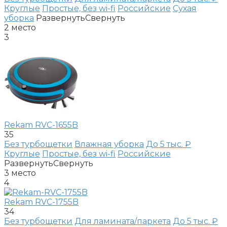
Круглые
Простые, без wi-fi
Российские
Сухая
уборка
Развернуть
Свернуть
2
место
3
Rekam RVC-1655B
35
Без турбощетки
Влажная уборка
До 5 тыс. ₽
Круглые
Простые, без wi-fi
Российские
Развернуть
Свернуть
3
место
4
Rekam RVC-1755B
34
Без турбощетки
Для ламината/паркета
До 5 тыс. ₽