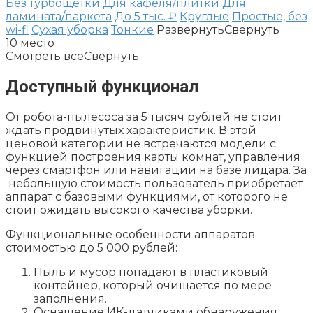
Без турбощетки
Для кафеля/плитки
Для
ламината/паркета
До 5 тыс. ₽
Круглые
Простые, без
wi-fi
Сухая уборка
Тонкие
Развернуть
Свернуть
10
место
Смотреть все
Свернуть
Доступный функционал
От робота-пылесоса за 5 тысяч рублей не стоит
ждать продвинутых характеристик. В этой
ценовой категории не встречаются модели с
функцией построения карты комнат, управления
через смартфон или навигации на базе лидара. За
небольшую стоимость пользователь приобретает
аппарат с базовыми функциями, от которого не
стоит ожидать высокого качества уборки.
Функциональные особенности аппаратов
стоимостью до 5 000 рублей:
Пыль и мусор попадают в пластиковый
контейнер, который очищается по мере
заполнения.
Оснащение ИК-датчиками обнаружения