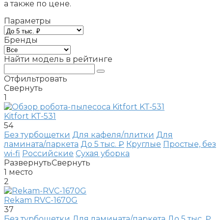
а также по цене.
Параметры
Бренды
Найти модель в рейтинге
Отфильтровать
Свернуть
1
Kitfort KT-531
54
Без турбощетки
Для кафеля/плитки
Для
ламината/паркета
До 5 тыс. ₽
Круглые
Простые, без
wi-fi
Российские
Сухая уборка
Развернуть
Свернуть
1
место
2
Rekam RVC-1670G
37
Без турбощетки
Для ламината/паркета
До 5 тыс. ₽