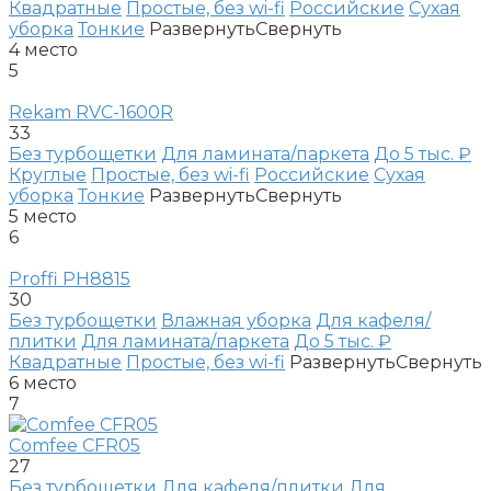
Квадратные
Простые, без wi-fi
Российские
Сухая
уборка
Тонкие
Развернуть
Свернуть
4
место
5
Rekam RVC-1600R
33
Без турбощетки
Для ламината/паркета
До 5 тыс. ₽
Круглые
Простые, без wi-fi
Российские
Сухая
уборка
Тонкие
Развернуть
Свернуть
5
место
6
Proffi PH8815
30
Без турбощетки
Влажная уборка
Для кафеля/
плитки
Для ламината/паркета
До 5 тыс. ₽
Квадратные
Простые, без wi-fi
Развернуть
Свернуть
6
место
7
Comfee CFR05
27
Без турбощетки
Для кафеля/плитки
Для