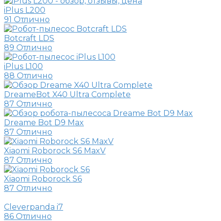
iPlus L200
91
Отлично
Botcraft LDS
89
Отлично
iPlus L100
88
Отлично
DreameBot X40 Ultra Complete
87
Отлично
Dreame Bot D9 Max
87
Отлично
Xiaomi Roborock S6 MaxV
87
Отлично
Xiaomi Roborock S6
87
Отлично
Cleverpanda i7
86
Отлично