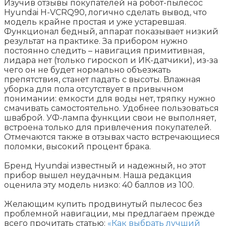
Изучив отзывы покупателей на робот-пылесос
Hyundai H-VCRQ90, логично сделать вывод, что
модель крайне простая и уже устаревшая.
Функционал бедный, аппарат показывает низкий
результат на практике. За прибором нужно
постоянно следить – навигация примитивная,
лидара нет (только гироскоп и ИК-датчики), из-за
чего он не будет нормально объезжать
препятствия, станет падать с высоты. Влажная
уборка для пола отсутствует в привычном
понимании: емкости для воды нет, тряпку нужно
смачивать самостоятельно. Удобнее пользоваться
шваброй. УФ-лампа функции свои не выполняет,
встроена только для привлечения покупателей.
Отмечаются также в отзывах часто встречающиеся
поломки, высокий процент брака.
Бренд Hyundai известный и надежный, но этот
прибор вышел неудачным. Наша редакция
оценила эту модель низко: 40 баллов из 100.
Желающим купить продвинутый пылесос без
проблемной навигации, мы предлагаем прежде
всего прочитать статью:
«
Как выбрать лучший