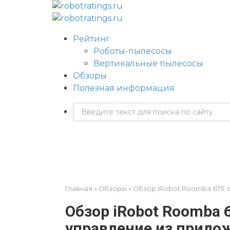
Перейти
к
контенту
Рейтинг
Роботы-пылесосы
Вертикальные пылесосы
Обзоры
Полезная информация
Поиск:
Главная
»
Обзоры
»
Обзор iRobot Roomba 675: 
Обзор iRobot Roomba 6
управление из прило