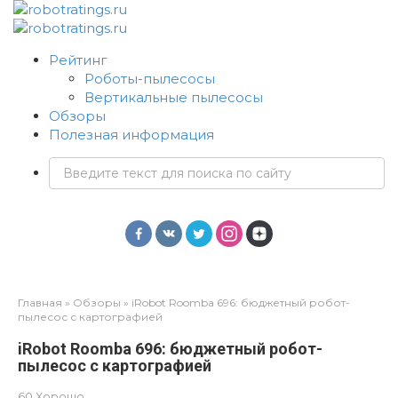
Перейти
к
контенту
Рейтинг
Роботы-пылесосы
Вертикальные пылесосы
Обзоры
Полезная информация
Поиск:
Главная
»
Обзоры
»
iRobot Roomba 696: бюджетный робот-
пылесос с картографией
iRobot Roomba 696: бюджетный робот-
пылесос с картографией
60
Хорошо