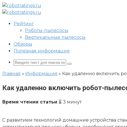
Перейти
к
контенту
Рейтинг
Роботы-пылесосы
Вертикальные пылесосы
Обзоры
Полезная информация
Поиск:
Главная
»
Информация
»
Как удаленно включить ро
Как удаленно включить робот-пылес
Время чтения статьи
⏳
3
минут
С развитием технологий домашние устройства стан
автоматизирует процесс уборки, освобождает вр