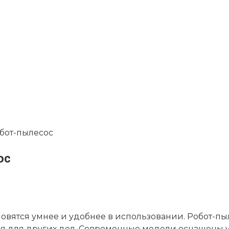
бот-пылесос
ос
овятся умнее и удобнее в использовании. Робот-пыл
емя для других дел. Современные модели оснащены