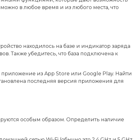
можно в любое время и из любого места, что
тройство находилось на базе и индикатор заряда
вов. Также убедитесь, что база подключена к
приложение из App Store или Google Play. Найти
 установлена последняя версия приложения для
ируются особым образом. Определить наличие
омашней сетью Wi-Fi (обычно это 2.4 GHz и 5 GHz,