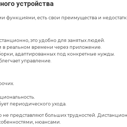
ного устройства
ми функциями, есть свои преимущества и недостатк
станционно, это удобно для занятых людей.
и в реальном времени через приложение.
борки, адаптированных под конкретные нужды.
легчает управление.
рочих.
кциональность.
бует периодического ухода.
 не представляют больших трудностей. Дистанцио
собенностями, нюансами.