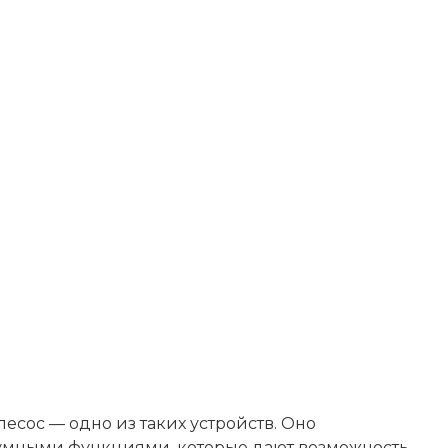
есос — одно из таких устройств. Оно
 умными функциями, которые дают возможность