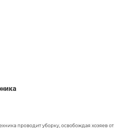
рника
хника проводит уборку, освобождая хозяев от