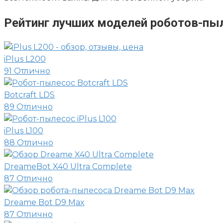
Рейтинг лучших моделей роботов-пы
iPlus L200
91
Отлично
Botcraft LDS
89
Отлично
iPlus L100
88
Отлично
DreameBot X40 Ultra Complete
87
Отлично
Dreame Bot D9 Max
87
Отлично