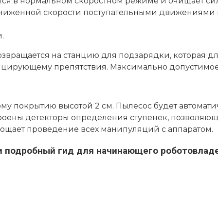
ется в нормальном скоростном режиме и очищает си
сниженной скорости поступательными движениями 
.
звращается на станцию для подзарядки, которая дл
цирующему препятствия. Максимально допустимое в
му покрытию высотой 2 см. Пылесос будет автомати
троены детекторы определения ступенек, позволяющ
ощает проведение всех манипуляций с аппаратом.
и подробный гид для начинающего роботовладе