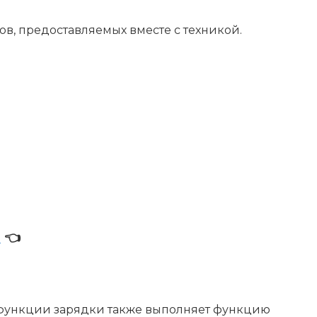
в, предоставляемых вместе с техникой.
р
👈
 функции зарядки также выполняет функцию