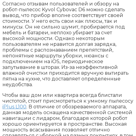
Согласно отзывам пользователей и обзору на
робот-пылесос Kyvol Cybovac D6 можно сделать
вывод, что прибор вполне соответствует своей
стоимости. У него есть свои как плюсы, так и
минусы. Он не сильно шумит, пробирается под
мебель и батареи, неплохо убирает за счет
высокой мощности. Однако некоторым
пользователям не нравится долгая зарядка,
проблемы с распознаванием препятствий,
непонятные маршруты уборки, нюансы с
подключением на iOS, периодическое
запутывание в шторах. Из-за неэффективной
влажной очистки приходится вручную вытирать
пятна на кухне, что доставляет определенные
неудобства.
Чтобы ваш дом или квартира всегда блистали
чистотой, стоит присмотреться к умному пылесосу
iPlus L100
. В отличие от обозреваемого аппарата,
данная модель оснащена качественной системой
навигации с лидаром, благодаря которой робот
хорошо ориентируется в пространстве. Высокая
мощность всасывания позволяет отлично
справляться с уборкой на разных покрытиях, в том