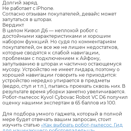
Долгий заряд.
Не работает с iPhone.
Согласно отзывам покупателей, девайс может
запутаться в шторах.
Вердикт
В целом Кивол Д6 — неплохой робот с
достойными характеристиками и хорошим
набором функций. Но судя по комментариям
покупателей, он все же не лишен недостатков,
которые сводятся к слабой навигации,
проблемам с подключением к Айфону,
запутыванию в шторах и частично остающемуся
мусору. Устройство не имеет лидара, поэтому о
хорошей навигации говорить не приходится:
устройство нередко упирается в предметы
(ведро, стул и т.п.), пытаясь проехать сквозь них. В
результате время уборки заметно увеличивается.
Робот-пылесос Kyvol Cybovac Robot VC D6 получил
оценку нашими экспертам в 65 баллов из 100.
Для подбора умного гаджета, который в полной
мере будет отвечать вашим запросам, стоит
изучить статью
«Как выбрать робот-пылесос. Гид
для начинающего роботовладельца»
.