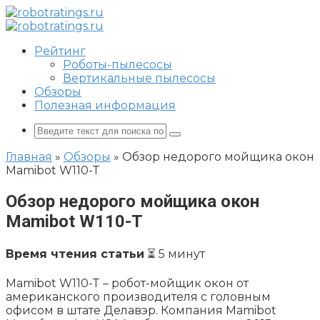
Перейти
к
контенту
Рейтинг
Роботы-пылесосы
Вертикальные пылесосы
Обзоры
Полезная информация
Поиск:
Главная
»
Обзоры
»
Обзор недорого мойщика окон
Mamibot W110-T
Обзор недорого мойщика окон
Mamibot W110-T
Время чтения статьи
⏳ 5 минут
Mamibot W110-T – робот-мойщик окон от
американского производителя с головным
офисом в штате Делавэр. Компания Mamibot