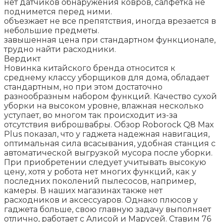
нет датчиков обнаружения ковров, салфетка не
поднимется перед ними.
объезжает не все препятствия, иногда врезается в
небольшие предметы.
завышенная цена при стандартном функционале,
трудно найти расходники.
Вердикт
Новинка китайского бренда относится к
среднему классу уборщиков для дома, обладает
стандартным, но при этом достаточно
разнообразным набором функций. Качество сухой
уборки на высоком уровне, влажная несколько
уступает, во многом так происходит из-за
отсутствия виброшвабры. Обзор Roborock Q8 Max
Plus показал, что у гаджета надежная навигация,
оптимальная сила всасывания, удобная станция с
автоматической выгрузкой мусора после уборки.
При приобретении следует учитывать высокую
цену, хотя у робота нет многих функций, как у
последних поколений пылесосов, например,
камеры. В наших магазинах также нет
расходников и аксессуаров. Однако плюсов у
гаджета больше, свою главную задачу выполняет
отлично, работает с Алисой и Марусей. Ставим 76