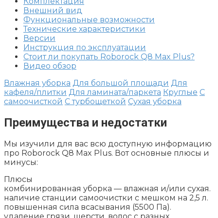
Комплектация
Внешний вид
Функциональные возможности
Технические характеристики
Версии
Инструкция по эксплуатации
Стоит ли покупать Roborock Q8 Max Plus?
Видео обзор
Влажная уборка
Для большой площади
Для
кафеля/плитки
Для ламината/паркета
Круглые
С
самоочисткой
С турбощеткой
Сухая уборка
Преимущества и недостатки
Мы изучили для вас всю доступную информацию
про Roborock Q8 Max Plus. Вот основные плюсы и
минусы:
Плюсы
комбинированная уборка — влажная и/или сухая.
наличие станции самоочистки с мешком на 2,5 л.
повышенная сила всасывания (5500 Па).
удаление грязи, шерсти, волос с разных