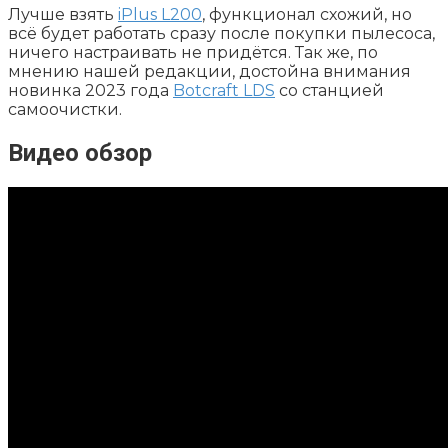
Лучше
взять
iPlus L200
, функционал схожий, но
всё будет работать сразу после покупки пылесоса,
ничего настраивать не придётся. Так же, по
мнению нашей редакции, достойна внимания
новинка 2023 года
Botcraft LDS
со станцией
самоочистки.
Видео обзор