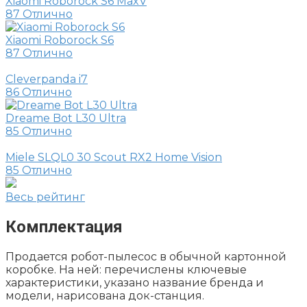
Xiaomi Roborock S6 MaxV
87
Отлично
Xiaomi Roborock S6
87
Отлично
Cleverpanda i7
86
Отлично
Dreame Bot L30 Ultra
85
Отлично
Miele SLQL0 30 Scout RX2 Home Vision
85
Отлично
Весь рейтинг
Комплектация
Продается робот-пылесос в обычной картонной
коробке. На ней: перечислены ключевые
характеристики, указано название бренда и
модели, нарисована док-станция.