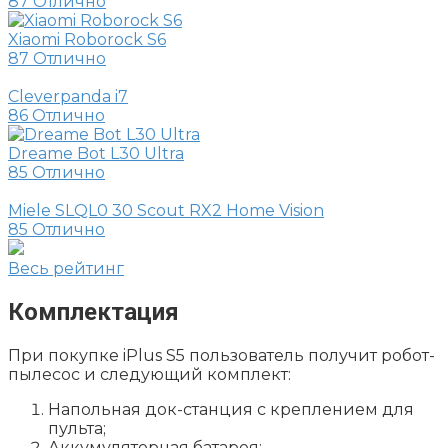
87
Отлично
Xiaomi Roborock S6
87
Отлично
Cleverpanda i7
86
Отлично
Dreame Bot L30 Ultra
85
Отлично
Miele SLQL0 30 Scout RX2 Home Vision
85
Отлично
Весь рейтинг
Комплектация
При покупке iPlus S5 пользователь получит робот-
пылесос и следующий комплект:
Напольная док-станция с креплением для
пульта;
Аккумуляторная батарея;