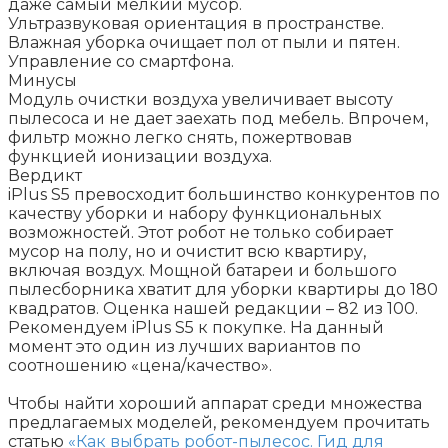
даже самый мелкий мусор.
Ультразвуковая ориентация в пространстве.
Влажная уборка очищает пол от пыли и пятен.
Управление со смартфона.
Минусы
Модуль очистки воздуха увеличивает высоту
пылесоса и не дает заехать под мебель. Впрочем,
фильтр можно легко снять, пожертвовав
функцией ионизации воздуха.
Вердикт
iPlus S5 превосходит большинство конкурентов по
качеству уборки и набору функциональных
возможностей. Этот робот не только собирает
мусор на полу, но и очистит всю квартиру,
включая воздух. Мощной батареи и большого
пылесборника хватит для уборки квартиры до 180
квадратов. Оценка нашей редакции – 82 из 100.
Рекомендуем iPlus S5 к покупке. На данный
момент это один из лучших вариантов по
соотношению «цена/качество».
Чтобы найти хороший аппарат среди множества
предлагаемых моделей, рекомендуем прочитать
статью
«Как выбрать робот-пылесос. Гид для