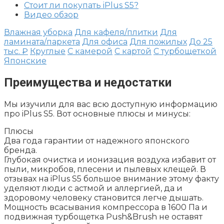
Стоит ли покупать iPlus S5?
Видео обзор
Влажная уборка
Для кафеля/плитки
Для
ламината/паркета
Для офиса
Для пожилых
До 25
тыс. ₽
Круглые
С камерой
С картой
С турбощеткой
Японские
Преимущества и недостатки
Мы изучили для вас всю доступную информацию
про iPlus S5. Вот основные плюсы и минусы:
Плюсы
Два года гарантии от надежного японского
бренда.
Глубокая очистка и ионизация воздуха избавит от
пыли, микробов, плесени и пылевых клещей. В
отзывах на iPlus S5 большое внимание этому факту
уделяют люди с астмой и аллергией, да и
здоровому человеку становится легче дышать.
Мощность всасывания компрессора в 1600 Па и
подвижная турбощетка Push&Brush не оставят