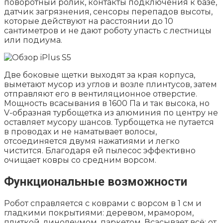
поворотный ролик, контакты подключения к базе,
датчик загрязнения, сенсоры перепадов высоты,
которые действуют на расстоянии до 10
сантиметров и не дают роботу упасть с лестницы
или подиума.
Две боковые щетки выходят за края корпуса,
выметают мусор из углов и возле плинтусов, затем
отправляют его в вентиляционное отверстие.
Мощность всасывания в 1600 Па и так высока, но
V-образная турбощетка из алюминия по центру не
оставляет мусору шансов. Турбощетка не путается
в проводах и не наматывает волосы,
отсоединяется двумя нажатиями и легко
чистится. Благодаря ей пылесос эффективно
очищает ковры со средним ворсом.
Функциональные возможности
Робот справляется с коврами с ворсом в 1 см и
гладкими покрытиями: деревом, мрамором,
плиткой, линолеумом, паркетом. Всасывает всё: от