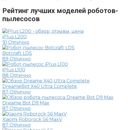
Рейтинг лучших моделей роботов-
пылесосов
iPlus L200
91
Отлично
Botcraft LDS
89
Отлично
iPlus L100
88
Отлично
DreameBot X40 Ultra Complete
87
Отлично
Dreame Bot D9 Max
87
Отлично
Xiaomi Roborock S6 MaxV
87
Отлично