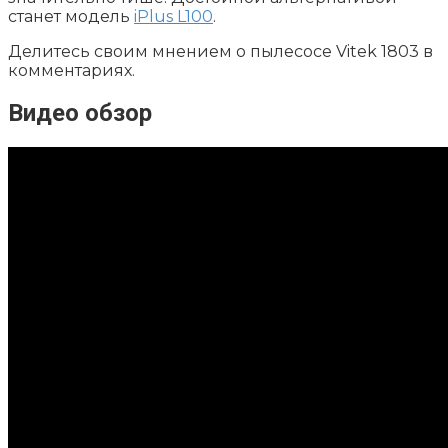
станет модель
iPlus L100
.
Делитесь своим мнением о пылесосе Vitek 1803 в
комментариях.
Видео обзор