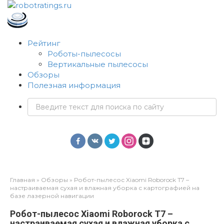
Перейти
к
контенту
Рейтинг
Роботы-пылесосы
Вертикальные пылесосы
Обзоры
Полезная информация
Поиск:
Главная
»
Обзоры
»
Робот-пылесос Xiaomi Roborock T7 –
настраиваемая сухая и влажная уборка с картографией на
базе лазерной навигации
Робот-пылесос Xiaomi Roborock T7 –
настраиваемая сухая и влажная уборка с