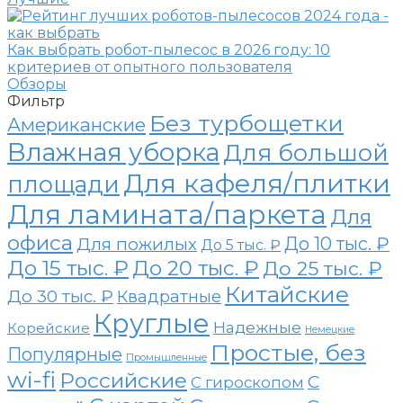
Как выбрать робот-пылесос в 2026 году: 10
критериев от опытного пользователя
Обзоры
Фильтр
Без турбощетки
Американские
Влажная уборка
Для большой
Для кафеля/плитки
площади
Для ламината/паркета
Для
офиса
До 10 тыс. ₽
Для пожилых
До 5 тыс. ₽
До 15 тыс. ₽
До 20 тыс. ₽
До 25 тыс. ₽
Китайские
До 30 тыс. ₽
Квадратные
Круглые
Надежные
Корейские
Немецкие
Простые, без
Популярные
Промышленные
wi-fi
Российские
С
С гироскопом