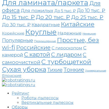
Для ламината/паркета
Для
офиса
До 10 тыс. ₽
Для пожилых
До 5 тыс. ₽
До 15 тыс. ₽
До 20 тыс. ₽
До 25 тыс. ₽
Китайские
До 30 тыс. ₽
Квадратные
Круглые
Надежные
Корейские
Немецкие
Простые, без
Популярные
Промышленные
wi-fi
Российские
С
С гироскопом
С картой
С лидаром
С
камерой
С турбощеткой
самоочисткой
Сухая уборка
Тонкие
Тихие
Универсальные
Японские
Рейтинг
Роботы-пылесосы
Вертикальные пылесосы
Обзоры