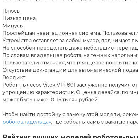
Плюсы
Низкая цена.
Минусы
Простейшая навигационная система. Пользователи 
Устройство оставляет за собой мусор, поднимает пы
Не способен преодолеть даже небольшие перепады
По словам владельцев робота, на темных напольных
Пользователи отмечают, что глянцевое покрытие ко
Отсутствие док-станции для автоматической подз
Вердикт
Робот-пылесос Vitek VT-1801 заслуженно получил 
упрощению характеристик. Оценка девайса, по мнен
может быть ниже 10–15 тысяч рублей.
Чтобы найти достойную замену этой модели, реко
роботовладельца»
, где собраны самые важные пар
Рейтинг лучших моделей роботов-пы