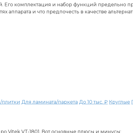
ей. Его комплектация и набор функций предельно п
тях аппарата и что предпочесть в качестве альтерна
/плитки
Для ламината/паркета
До 10 тыс. ₽
Круглые
 Vitek VT-1801. Вот основные плюсы и минусы: