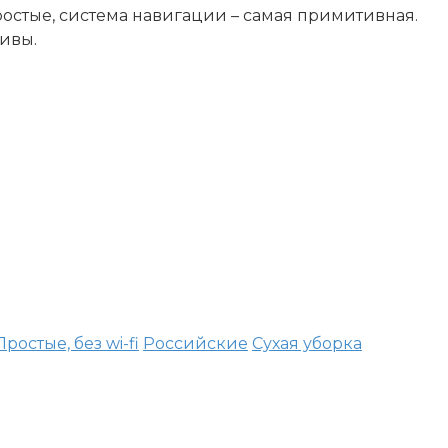
ростые, система навигации – самая примитивная.
тивы.
Простые, без wi-fi
Российские
Сухая уборка