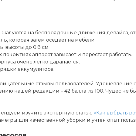
жалуются на беспорядочные движения девайса, отсут
ль, которая затем оседает на мебели.
 высоты до 0,8 см.
 покрытиях аппарат зависает и перестает работать.
рпуса очень легко царапается.
арядки аккумулятора.
отрицательные отзывы пользователей. Удешевление
ию нашей редакции – 42 балла из 100. Чудес не быв
мендуем изучить экспертную статью
«Как выбрать р
аметры для качественной уборки и учтен опыт польз
лесосов