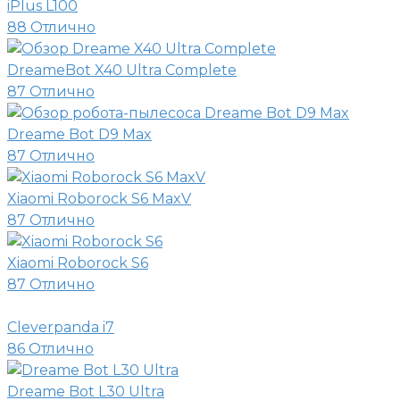
iPlus L100
88
Отлично
DreameBot X40 Ultra Complete
87
Отлично
Dreame Bot D9 Max
87
Отлично
Xiaomi Roborock S6 MaxV
87
Отлично
Xiaomi Roborock S6
87
Отлично
Cleverpanda i7
86
Отлично
Dreame Bot L30 Ultra