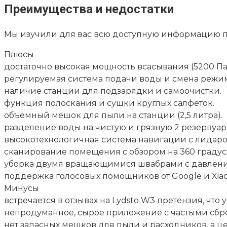
Преимущества и недостатки
Мы изучили для вас всю доступную информацию пр
Плюсы
достаточно высокая мощность всасывания (5200 Па)
регулируемая система подачи воды и смена режи
наличие станции для подзарядки и самоочистки.
функция полоскания и сушки круглых салфеток.
объемный мешок для пыли на станции (2,5 литра).
разделение воды на чистую и грязную 2 резервуар
высокотехнологичная система навигации с лидаро
сканирование помещения с обзором на 360 градус
уборка двумя вращающимися швабрами с давлени
поддержка голосовых помощников от Google и Xiao
Минусы
встречается в отзывах на Lydsto W3 претензия, что 
непродуманное, сырое приложение с частыми сбро
нет запасных мешков для пыли и расходников, а це