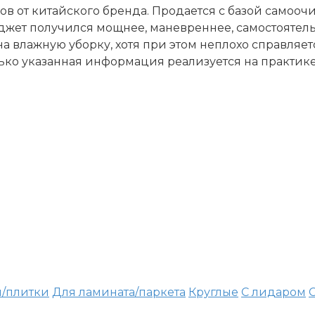
 от китайского бренда. Продается с базой самоочи
джет получился мощнее, маневреннее, самостоятел
на влажную уборку, хотя при этом неплохо справляет
ько указанная информация реализуется на практике
я/плитки
Для ламината/паркета
Круглые
С лидаром