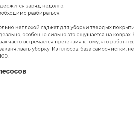
к держится заряд недолго.
еобходимо разбираться.
довольно неплохой гаджет для уборки твердых покры
еально, особенно сильно это ощущается на коврах. 
ах часто встречается претензия к тому, что робот-пы
 заканчивать уборку. Из плюсов: база самоочистки
100.
лесосов