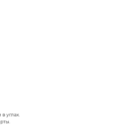
в углах.
рты.