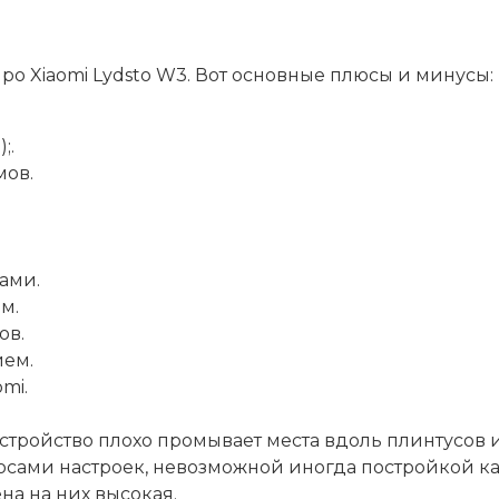
о Xiaomi Lydsto W3. Вот основные плюсы и минусы:
;.
мов.
ами.
м.
ов.
ем.
mi.
устройство плохо промывает места вдоль плинтусов и 
сами настроек, невозможной иногда постройкой ка
на на них высокая.