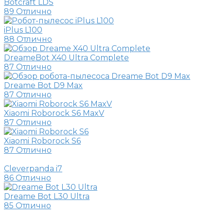
Botcraft LDS
89
Отлично
iPlus L100
88
Отлично
DreameBot X40 Ultra Complete
87
Отлично
Dreame Bot D9 Max
87
Отлично
Xiaomi Roborock S6 MaxV
87
Отлично
Xiaomi Roborock S6
87
Отлично
Cleverpanda i7
86
Отлично
Dreame Bot L30 Ultra
85
Отлично