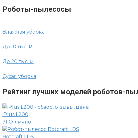
Роботы-пылесосы
Влажная уборка
До 10 тыс. ₽
До 20 тыс. ₽
Сухая уборка
Рейтинг лучших моделей роботов-пы
iPlus L200
91
Отлично
Botcraft LDS