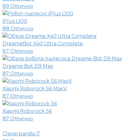
89
Отлично
iPlus L100
88
Отлично
DreameBot X40 Ultra Complete
87
Отлично
Dreame Bot D9 Max
87
Отлично
Xiaomi Roborock S6 MaxV
87
Отлично
Xiaomi Roborock S6
87
Отлично
Cleverpanda i7