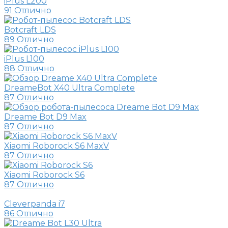
iPlus L200
91
Отлично
Botcraft LDS
89
Отлично
iPlus L100
88
Отлично
DreameBot X40 Ultra Complete
87
Отлично
Dreame Bot D9 Max
87
Отлично
Xiaomi Roborock S6 MaxV
87
Отлично
Xiaomi Roborock S6
87
Отлично
Cleverpanda i7
86
Отлично