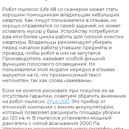
Робот-пылесос iLife A8 со сканером может стать
хорошим помощникам владельцам небольших
квартир. Как пишут пользователи в отзывах, он
хорошо справляется со своей задачей, но может
оставлять мусор у базы. Устройству потребуется
два или более цикла работы для полной очистки
квартиры. Владельцы рекомендуют убирать
перед началом работы упавшие предметы и
провода, чтобы робот в них не запутался.
Производитель называет особой фишкой
функцию голосового оповещения. Но
пользователи этой модели нередко в отзывах
жалуются на то, что произносимый текст
непонятен, так как слова «зажеваны».
Если не хочется рисковать при покупке из-за
отсутствия гарантии, советуем обратить внимание
на робот-пылесос
iPlus L100
. Это прибор от
японской компании с ёмким аккумулятором,
который позволяет расширить площадь уборки
до 120 кв. м. В пылесосе установлен мощный
двигатель с силой всасывания 2000 Па.
Управление осуществляется через смартфон или