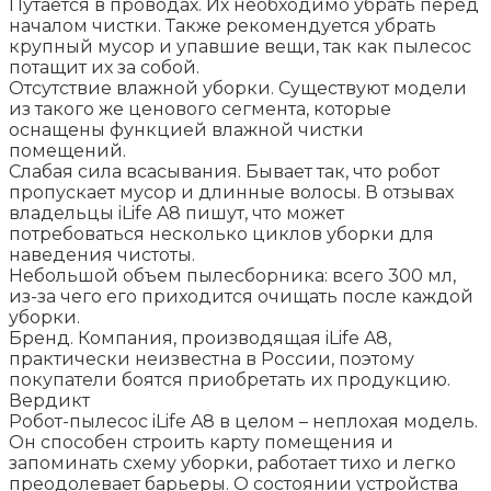
Путается в проводах. Их необходимо убрать перед
началом чистки. Также рекомендуется убрать
крупный мусор и упавшие вещи, так как пылесос
потащит их за собой.
Отсутствие влажной уборки. Существуют модели
из такого же ценового сегмента, которые
оснащены функцией влажной чистки
помещений.
Слабая сила всасывания. Бывает так, что робот
пропускает мусор и длинные волосы. В отзывах
владельцы iLife A8 пишут, что может
потребоваться несколько циклов уборки для
наведения чистоты.
Небольшой объем пылесборника: всего 300 мл,
из-за чего его приходится очищать после каждой
уборки.
Бренд. Компания, производящая iLife A8,
практически неизвестна в России, поэтому
покупатели боятся приобретать их продукцию.
Вердикт
Робот-пылесос iLife A8 в целом – неплохая модель.
Он способен строить карту помещения и
запоминать схему уборки, работает тихо и легко
преодолевает барьеры. О состоянии устройства