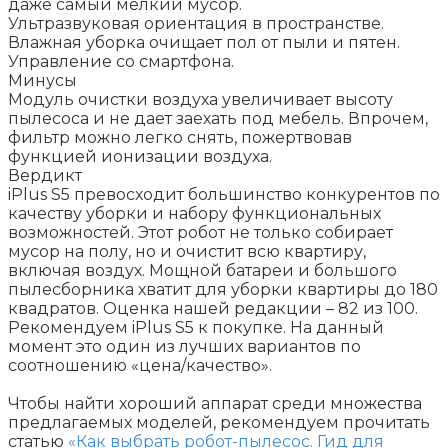
даже самый мелкий мусор.
Ультразвуковая ориентация в пространстве.
Влажная уборка очищает пол от пыли и пятен.
Управление со смартфона.
Минусы
Модуль очистки воздуха увеличивает высоту
пылесоса и не дает заехать под мебель. Впрочем,
фильтр можно легко снять, пожертвовав
функцией ионизации воздуха.
Вердикт
iPlus S5 превосходит большинство конкурентов по
качеству уборки и набору функциональных
возможностей. Этот робот не только собирает
мусор на полу, но и очистит всю квартиру,
включая воздух. Мощной батареи и большого
пылесборника хватит для уборки квартиры до 180
квадратов. Оценка нашей редакции – 82 из 100.
Рекомендуем iPlus S5 к покупке. На данный
момент это один из лучших вариантов по
соотношению «цена/качество».
Чтобы найти хороший аппарат среди множества
предлагаемых моделей, рекомендуем прочитать
статью
«Как выбрать робот-пылесос. Гид для