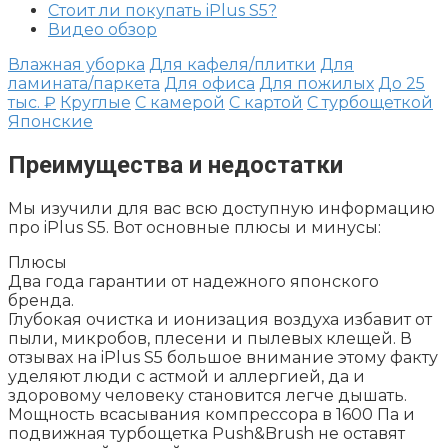
Стоит ли покупать iPlus S5?
Видео обзор
Влажная уборка
Для кафеля/плитки
Для
ламината/паркета
Для офиса
Для пожилых
До 25
тыс. ₽
Круглые
С камерой
С картой
С турбощеткой
Японские
Преимущества и недостатки
Мы изучили для вас всю доступную информацию
про iPlus S5. Вот основные плюсы и минусы:
Плюсы
Два года гарантии от надежного японского
бренда.
Глубокая очистка и ионизация воздуха избавит от
пыли, микробов, плесени и пылевых клещей. В
отзывах на iPlus S5 большое внимание этому факту
уделяют люди с астмой и аллергией, да и
здоровому человеку становится легче дышать.
Мощность всасывания компрессора в 1600 Па и
подвижная турбощетка Push&Brush не оставят