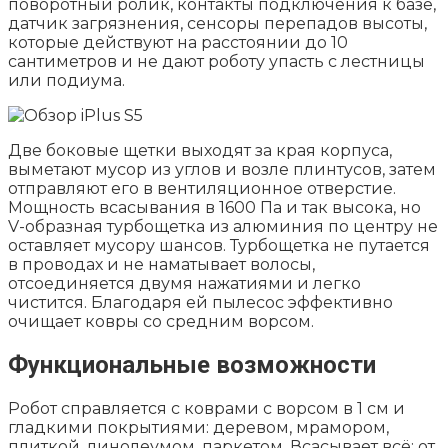
поворотный ролик, контакты подключения к базе,
датчик загрязнения, сенсоры перепадов высоты,
которые действуют на расстоянии до 10
сантиметров и не дают роботу упасть с лестницы
или подиума.
Две боковые щетки выходят за края корпуса,
выметают мусор из углов и возле плинтусов, затем
отправляют его в вентиляционное отверстие.
Мощность всасывания в 1600 Па и так высока, но
V-образная турбощетка из алюминия по центру не
оставляет мусору шансов. Турбощетка не путается
в проводах и не наматывает волосы,
отсоединяется двумя нажатиями и легко
чистится. Благодаря ей пылесос эффективно
очищает ковры со средним ворсом.
Функциональные возможности
Робот справляется с коврами с ворсом в 1 см и
гладкими покрытиями: деревом, мрамором,
плиткой, линолеумом, паркетом. Всасывает всё: от