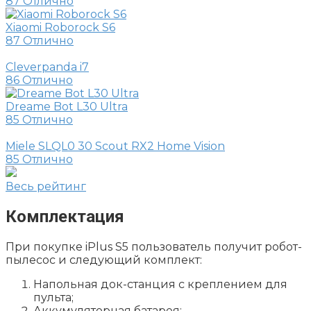
87
Отлично
Xiaomi Roborock S6
87
Отлично
Cleverpanda i7
86
Отлично
Dreame Bot L30 Ultra
85
Отлично
Miele SLQL0 30 Scout RX2 Home Vision
85
Отлично
Весь рейтинг
Комплектация
При покупке iPlus S5 пользователь получит робот-
пылесос и следующий комплект:
Напольная док-станция с креплением для
пульта;
Аккумуляторная батарея;